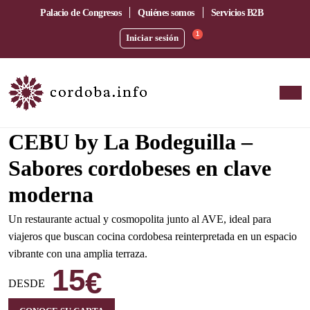
Palacio de Congresos
Quiénes somos
Servicios B2B
1
Iniciar sesión
Amplia terraza junto a la estación del AVE
CEBU by La Bodeguilla –
Sabores cordobeses en clave
moderna
Un restaurante actual y cosmopolita junto al AVE, ideal para
viajeros que buscan cocina cordobesa reinterpretada en un espacio
vibrante con una amplia terraza.
15
€
DESDE