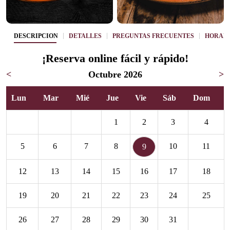
DESCRIPCIÓN
DETALLES
PREGUNTAS FRECUENTES
HORAR
¡Reserva online fácil y rápido!
<
Octubre 2026
>
Lun
Mar
Mié
Jue
Vie
Sáb
Dom
1
2
3
4
5
6
7
8
10
11
9
12
13
14
15
16
17
18
19
20
21
22
23
24
25
26
27
28
29
30
31