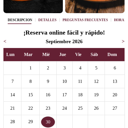
DESCRIPCIÓN
DETALLES
PREGUNTAS FRECUENTES
HORAR
¡Reserva online fácil y rápido!
<
Septiembre 2026
>
Lun
Mar
Mié
Jue
Vie
Sáb
Dom
1
2
3
4
5
6
7
8
9
10
11
12
13
14
15
16
17
18
19
20
21
22
23
24
25
26
27
28
29
30