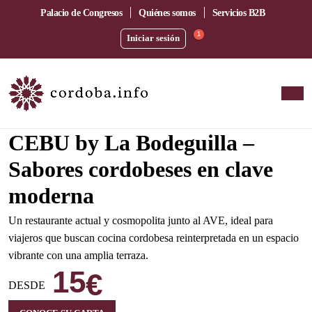
Palacio de Congresos
Quiénes somos
Servicios B2B
1
Iniciar sesión
Amplia terraza junto a la estación del AVE
CEBU by La Bodeguilla –
Sabores cordobeses en clave
moderna
Un restaurante actual y cosmopolita junto al AVE, ideal para
viajeros que buscan cocina cordobesa reinterpretada en un espacio
vibrante con una amplia terraza.
15
€
DESDE