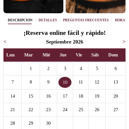
DESCRIPCIÓN
DETALLES
PREGUNTAS FRECUENTES
HORAR
¡Reserva online fácil y rápido!
<
Septiembre 2026
>
Lun
Mar
Mié
Jue
Vie
Sáb
Dom
1
2
3
4
5
6
7
8
9
11
12
13
10
14
15
16
17
18
19
20
21
22
23
24
25
26
27
28
29
30