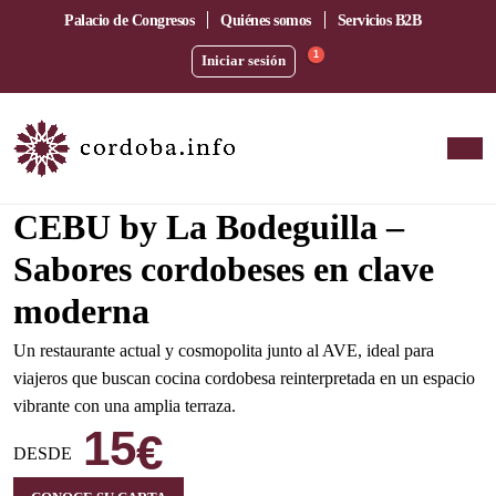
Palacio de Congresos
Quiénes somos
Servicios B2B
1
Iniciar sesión
Amplia terraza junto a la estación del AVE
CEBU by La Bodeguilla –
Sabores cordobeses en clave
moderna
Un restaurante actual y cosmopolita junto al AVE, ideal para
viajeros que buscan cocina cordobesa reinterpretada en un espacio
vibrante con una amplia terraza.
15
€
DESDE