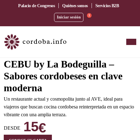
Palacio de Congresos
Quiénes somos
Servicios B2B
1
Iniciar sesión
Amplia terraza junto a la estación del AVE
CEBU by La Bodeguilla –
Sabores cordobeses en clave
moderna
Un restaurante actual y cosmopolita junto al AVE, ideal para
viajeros que buscan cocina cordobesa reinterpretada en un espacio
vibrante con una amplia terraza.
15
€
DESDE