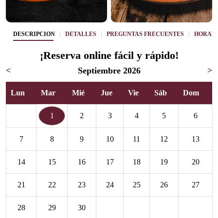
DESCRIPCIÓN
DETALLES
PREGUNTAS FRECUENTES
HORAR
¡Reserva online fácil y rápido!
<
Septiembre 2026
>
Lun
Mar
Mié
Jue
Vie
Sáb
Dom
1
2
3
4
5
6
7
8
9
10
11
12
13
14
15
16
17
18
19
20
21
22
23
24
25
26
27
28
29
30