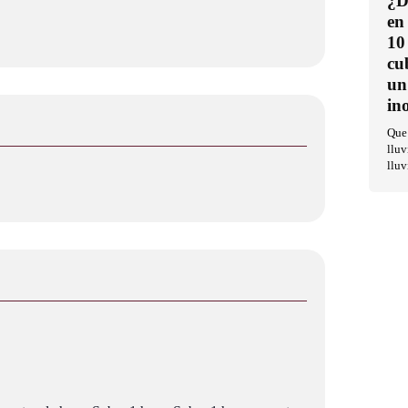
¿D
en
10
cu
un
in
Que 
lluv
lluv