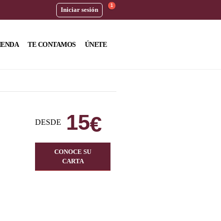
1
Iniciar sesión
IENDA
TE CONTAMOS
ÚNETE
15
€
DESDE
CONOCE SU
CARTA