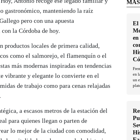
. Hoy, Antonio recoge ese legado familiar y
MÁS
to gastronómico, manteniendo la raíz
 Gallego pero con una apuesta
El
 con la Córdoba de hoy.
Me
en 
co
n productos locales de primera calidad,
Hi
icos como el salmorejo, el flamenquín o el
Có
uestas más modernas inspiradas en tendencias
Fren
e vibrante y elegante lo convierte en el
en l
un e
omidas de trabajo como para cenas relajadas
plat
.
atégica, a escasos metros de la estación del
Re
Pu
al para quienes llegan o parten de
Se
ear lo mejor de la ciudad con comodidad,
Hi
Fa