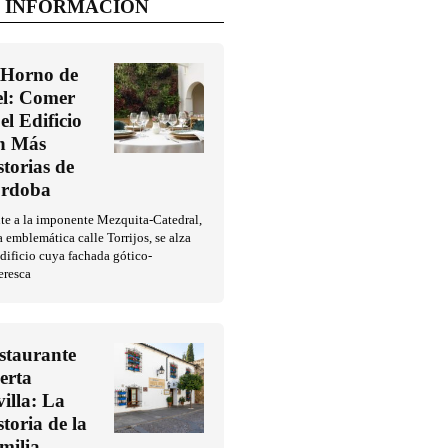
 INFORMACIÓN
 Horno de
l: Comer
el Edificio
n Más
storias de
rdoba
te a la imponente Mezquita-Catedral,
a emblemática calle Torrijos, se alza
dificio cuya fachada gótico-
eresca
staurante
erta
villa: La
storia de la
milia