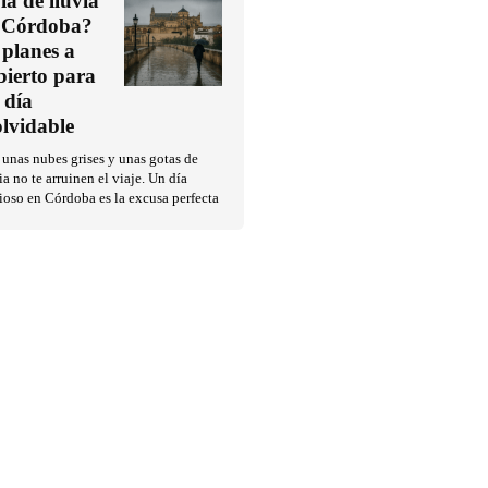
ía de lluvia
 Córdoba?
 planes a
bierto para
 día
olvidable
unas nubes grises y unas gotas de
ia no te arruinen el viaje. Un día
ioso en Córdoba es la excusa perfecta