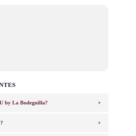
NTES
U by La Bodeguilla?
e?