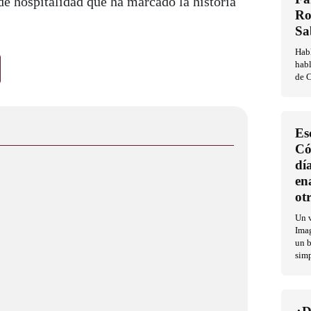
 de hospitalidad que ha marcado la historia
Ro
Sa
Habl
habl
de C
Es
Có
dí
en
ot
Un v
Imag
un b
sim