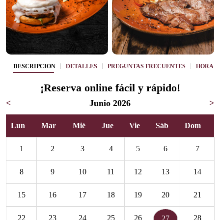
DESCRIPCIÓN
DETALLES
PREGUNTAS FRECUENTES
HORAR
¡Reserva online fácil y rápido!
<
Junio 2026
>
Lun
Mar
Mié
Jue
Vie
Sáb
Dom
1
2
3
4
5
6
7
8
9
10
11
12
13
14
15
16
17
18
19
20
21
22
23
24
25
26
28
27