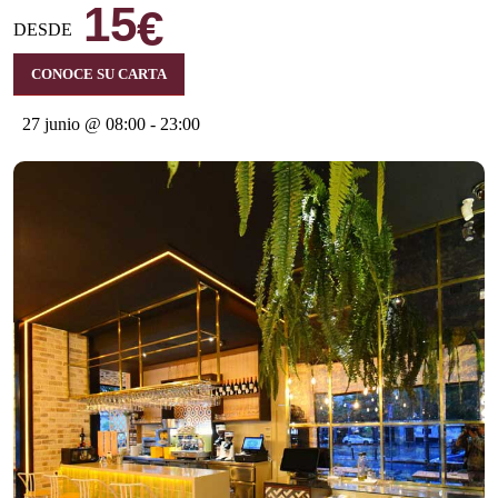
15
€
DESDE
CONOCE SU CARTA
27 junio @ 08:00
-
23:00