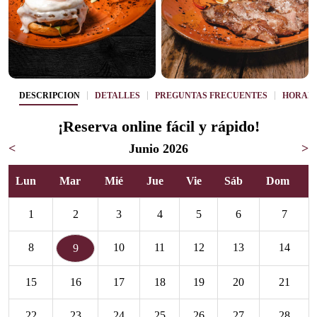
DESCRIPCIÓN
DETALLES
PREGUNTAS FRECUENTES
HORAR
¡Reserva online fácil y rápido!
<
Junio 2026
>
Lun
Mar
Mié
Jue
Vie
Sáb
Dom
1
2
3
4
5
6
7
8
10
11
12
13
14
9
15
16
17
18
19
20
21
22
23
24
25
26
27
28