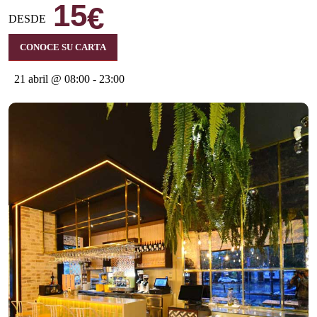
15
€
DESDE
CONOCE SU CARTA
21 abril @ 08:00
-
23:00