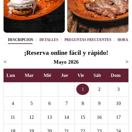
DESCRIPCIÓN
DETALLES
PREGUNTAS FRECUENTES
HORAR
¡Reserva online fácil y rápido!
<
Mayo 2026
>
Lun
Mar
Mié
Jue
Vie
Sáb
Dom
1
2
3
4
5
6
7
8
9
10
11
12
13
14
15
16
17
18
19
20
21
22
23
24