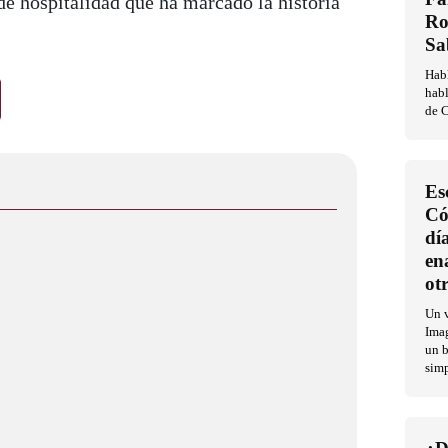
 de hospitalidad que ha marcado la historia
Ro
Sa
Habl
habl
de C
Es
Có
dí
en
ot
Un v
Imag
un b
sim