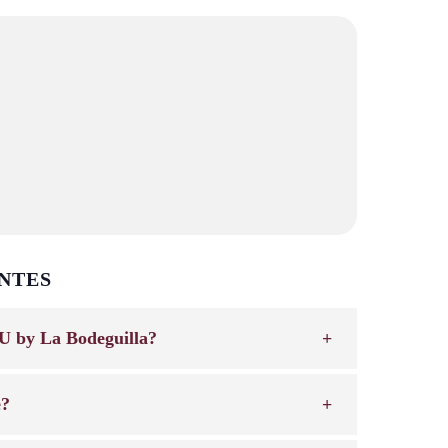
NTES
U by La Bodeguilla?
e?