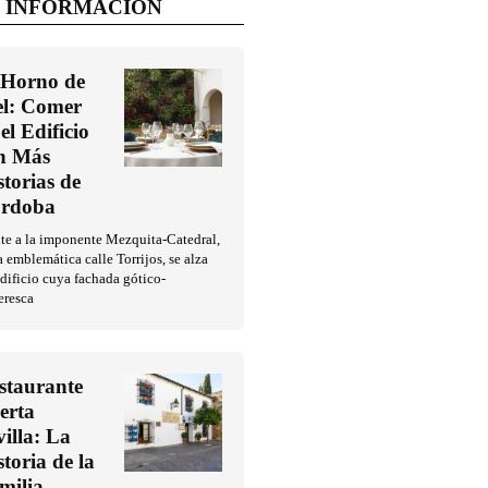
 INFORMACIÓN
 Horno de
l: Comer
el Edificio
n Más
storias de
rdoba
te a la imponente Mezquita-Catedral,
a emblemática calle Torrijos, se alza
dificio cuya fachada gótico-
eresca
staurante
erta
villa: La
storia de la
milia