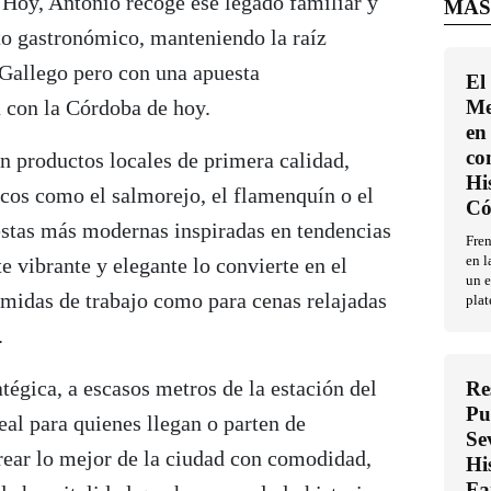
. Hoy, Antonio recoge ese legado familiar y
MÁS
to gastronómico, manteniendo la raíz
 Gallego pero con una apuesta
El
 con la Córdoba de hoy.
Me
en 
co
n productos locales de primera calidad,
Hi
icos como el salmorejo, el flamenquín o el
Có
uestas más modernas inspiradas en tendencias
Fren
e vibrante y elegante lo convierte en el
en l
un e
omidas de trabajo como para cenas relajadas
plat
.
atégica, a escasos metros de la estación del
Re
Pu
al para quienes llegan o parten de
Se
ear lo mejor de la ciudad con comodidad,
Hi
Fa