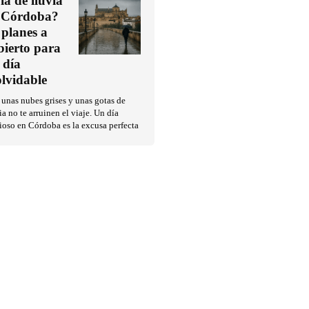
ía de lluvia
 Córdoba?
 planes a
bierto para
 día
olvidable
unas nubes grises y unas gotas de
ia no te arruinen el viaje. Un día
ioso en Córdoba es la excusa perfecta