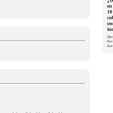
¿D
en
10
cu
un
in
Que 
lluv
lluv