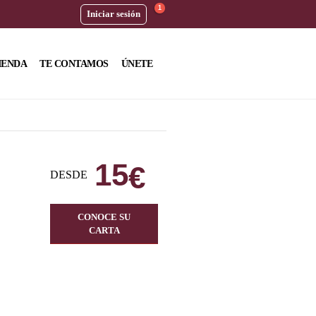
1
Iniciar sesión
IENDA
TE CONTAMOS
ÚNETE
15
€
DESDE
CONOCE SU
CARTA