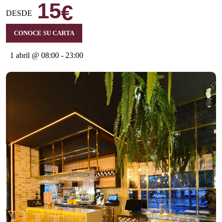
15
€
DESDE
CONOCE SU CARTA
1 abril @ 08:00
-
23:00