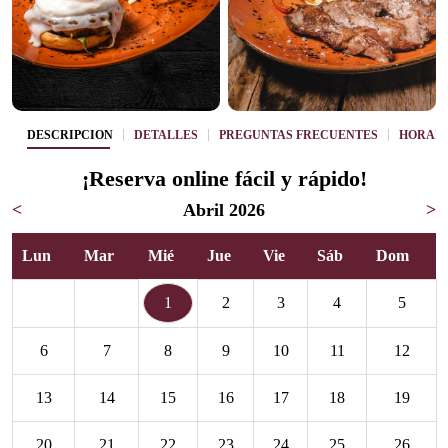
DESCRIPCIÓN
DETALLES
PREGUNTAS FRECUENTES
HORAR
¡Reserva online fácil y rápido!
<
Abril 2026
>
Lun
Mar
Mié
Jue
Vie
Sáb
Dom
1
2
3
4
5
6
7
8
9
10
11
12
13
14
15
16
17
18
19
20
21
22
23
24
25
26