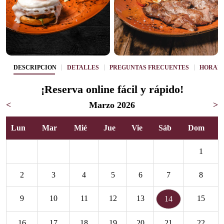
DESCRIPCIÓN
DETALLES
PREGUNTAS FRECUENTES
HORAR
¡Reserva online fácil y rápido!
<
Marzo 2026
>
Lun
Mar
Mié
Jue
Vie
Sáb
Dom
1
2
3
4
5
6
7
8
9
10
11
12
13
15
14
16
17
18
19
20
21
22