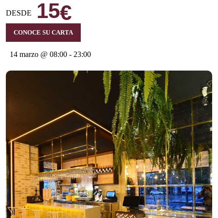
15
€
DESDE
CONOCE SU CARTA
14 marzo @ 08:00
-
23:00