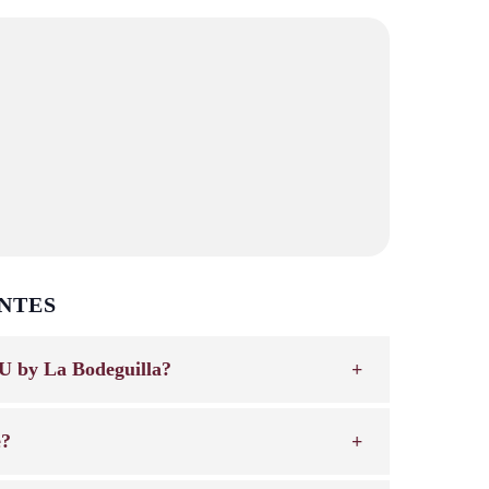
NTES
U by La Bodeguilla?
e?