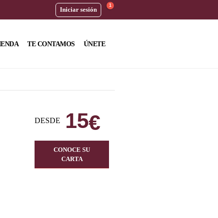
1
Iniciar sesión
IENDA
TE CONTAMOS
ÚNETE
15
€
DESDE
CONOCE SU
CARTA