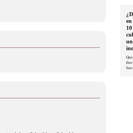
¿D
en
10
cu
un
in
Que 
lluv
lluv