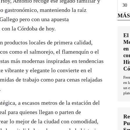
. Hoy, Antonio recoge ese legado familiar y
30
to gastronómico, manteniendo la raíz
MÁS
 Gallego pero con una apuesta
 con la Córdoba de hoy.
El
Me
n productos locales de primera calidad,
en 
icos como el salmorejo, el flamenquín o el
co
uestas más modernas inspiradas en tendencias
Hi
Có
e vibrante y elegante lo convierte en el
Fren
omidas de trabajo como para cenas relajadas
en l
.
un e
plat
atégica, a escasos metros de la estación del
al para quienes llegan o parten de
Re
ear lo mejor de la ciudad con comodidad,
Pu
Se