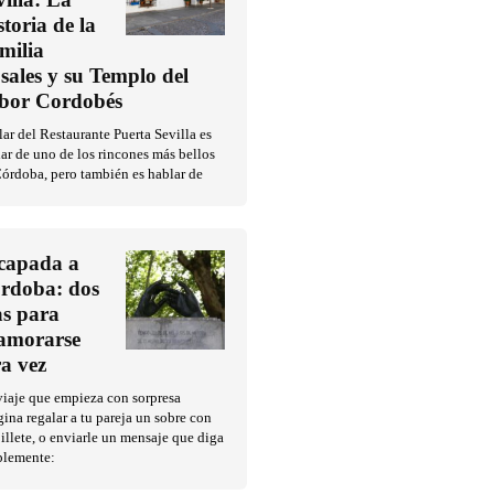
storia de la
milia
sales y su Templo del
bor Cordobés
ar del Restaurante Puerta Sevilla es
ar de uno de los rincones más bellos
órdoba, pero también es hablar de
capada a
rdoba: dos
as para
amorarse
ra vez
iaje que empieza con sorpresa
ina regalar a tu pareja un sobre con
illete, o enviarle un mensaje que diga
plemente: