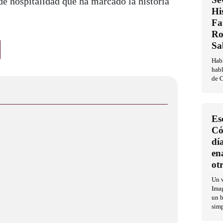
 de hospitalidad que ha marcado la historia
Hi
Fa
Ro
Sa
Habl
habl
de C
Es
Có
dí
en
ot
Un v
Imag
un b
sim