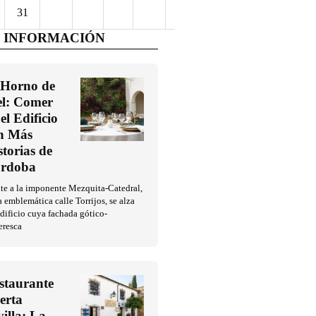
31
 INFORMACIÓN
 Horno de
l: Comer
el Edificio
n Más
storias de
rdoba
te a la imponente Mezquita-Catedral,
a emblemática calle Torrijos, se alza
dificio cuya fachada gótico-
eresca
staurante
erta
villa: La