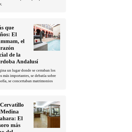
a;
s que
ños: El
mmam, el
razón
cial de la
rdoba Andalusí
ina un lugar donde se cerraban los
os más importantes, se debatía sobre
sofía, se concertaban matrimonios
 Cervatillo
 Medina
ahara: El
soro más
no del