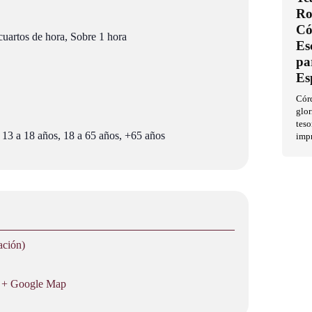
Ro
Có
cuartos de hora, Sobre 1 hora
Es
pa
Es
Córd
glor
teso
 13 a 18 años, 18 a 65 años, +65 años
imp
ación)
+ Google Map