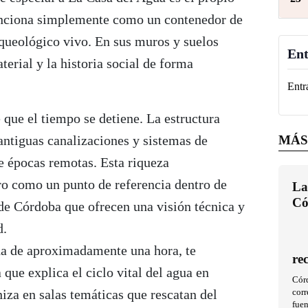
unciona simplemente como un contenedor de
rqueológico vivo. En sus muros y suelos
Ent
erial y la historia social de forma
Entr
te que el tiempo se detiene. La estructura
antiguas canalizaciones y sistemas de
MÁS
e épocas remotas. Esta riqueza
tro como un punto de referencia dentro de
La
Có
e Córdoba que ofrecen una visión técnica y
d.
ada de aproximadamente una hora, te
re
que explica el ciclo vital del agua en
Cór
iza en salas temáticas que rescatan del
corr
fuen