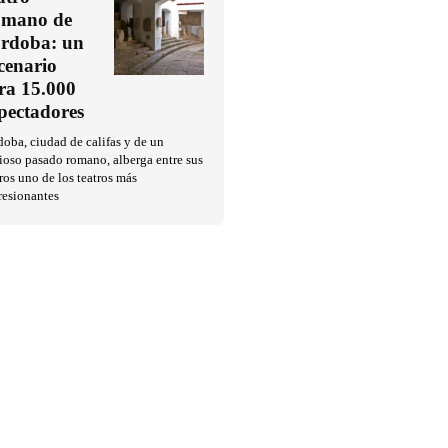
mano de
rdoba: un
cenario
ra 15.000
pectadores
oba, ciudad de califas y de un
ioso pasado romano, alberga entre sus
ros uno de los teatros más
resionantes