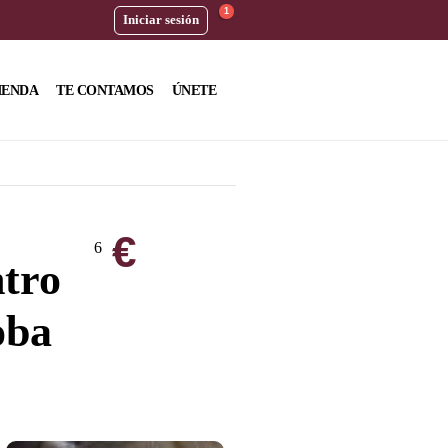
1
Iniciar sesión
IENDA
TE CONTAMOS
ÚNETE
€
6
ntro
oba