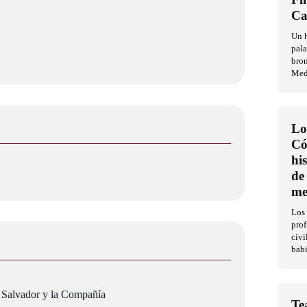
Ca
Un h
pala
bron
Med
Lo
Có
hi
de
me
Los 
pro
civi
babi
el Salvador y la Compañía
Te