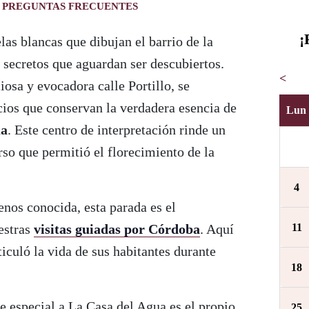
PREGUNTAS FRECUENTES
¡
las blancas que dibujan el barrio de la
a secretos que aguardan ser descubiertos.
<
iosa y evocadora calle Portillo, se
cios que conservan la verdadera esencia de
Lun
ua
. Este centro de interpretación rinde un
so que permitió el florecimiento de la
4
enos conocida, esta parada es el
11
estras
visitas guiadas por Córdoba
. Aquí
iculó la vida de sus habitantes durante
18
 especial a La Casa del Agua es el propio
25