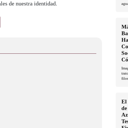
les de nuestra identidad.
agu
Má
Ba
Ha
Co
So
Có
Imag
trat
filo
El
de
Az
Te
Fi