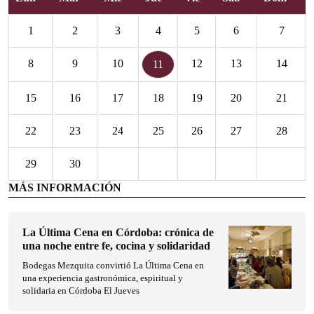
1
2
3
4
5
6
7
8
9
10
12
13
14
11
15
16
17
18
19
20
21
22
23
24
25
26
27
28
29
30
MÁS INFORMACIÓN
La Última Cena en Córdoba: crónica de
una noche entre fe, cocina y solidaridad
Bodegas Mezquita convirtió La Última Cena en
una experiencia gastronómica, espiritual y
solidaria en Córdoba El Jueves