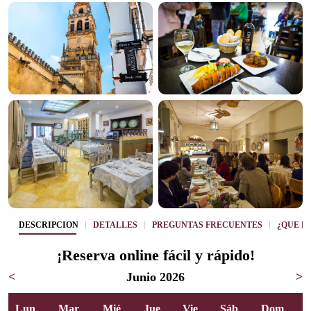
DESCRIPCIÓN
DETALLES
PREGUNTAS FRECUENTES
¿QUÉ P
¡Reserva online fácil y rápido!
<
Junio 2026
>
Lun
Mar
Mié
Jue
Vie
Sáb
Dom