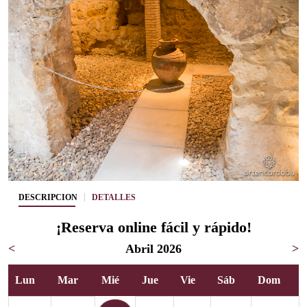
DESCRIPCIÓN
DETALLES
¡Reserva online fácil y rápido!
<
Abril 2026
>
Lun
Mar
Mié
Jue
Vie
Sáb
Dom