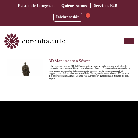
Palacio de Congresos
Quiénes somos
Servicios B2B
1
Iniciar sesión
3D Monumento a Séneca
Esta reproducción en 3D del Monumento a Séneca rinde homenaje al filósofo
cordobés Lucio Anneo Séneca, nacido en el año 4 a. C. y considerado una de las
figuras más influyentes del pensamiento estoico y de la Roma imperial. El
original, obra del escultor Amadeo Ruiz Olmos, fue inaugurado en 1965 gracias
a la aportación de Manuel Benítez “El Cordobés”. Representa a Séneca de pie,
togado